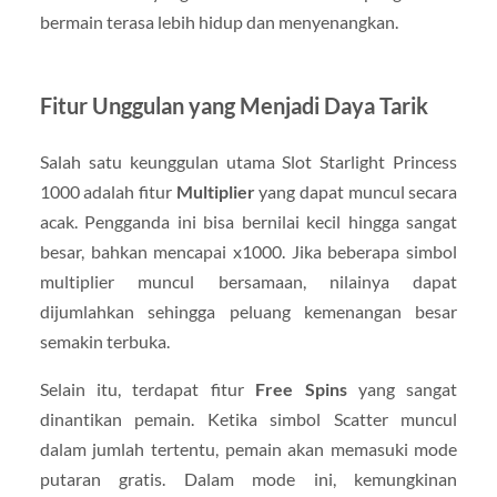
bermain terasa lebih hidup dan menyenangkan.
Fitur Unggulan yang Menjadi Daya Tarik
Salah satu keunggulan utama Slot Starlight Princess
1000 adalah fitur
Multiplier
yang dapat muncul secara
acak. Pengganda ini bisa bernilai kecil hingga sangat
besar, bahkan mencapai x1000. Jika beberapa simbol
multiplier muncul bersamaan, nilainya dapat
dijumlahkan sehingga peluang kemenangan besar
semakin terbuka.
Selain itu, terdapat fitur
Free Spins
yang sangat
dinantikan pemain. Ketika simbol Scatter muncul
dalam jumlah tertentu, pemain akan memasuki mode
putaran gratis. Dalam mode ini, kemungkinan