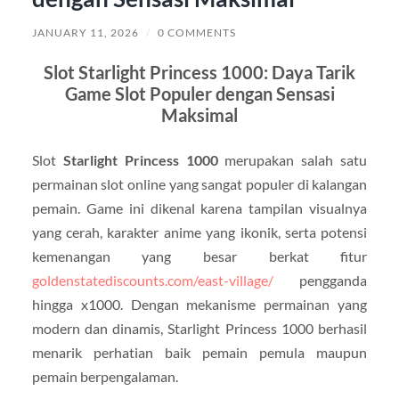
JANUARY 11, 2026
/
0 COMMENTS
Slot Starlight Princess 1000: Daya Tarik
Game Slot Populer dengan Sensasi
Maksimal
Slot
Starlight Princess 1000
merupakan salah satu
permainan slot online yang sangat populer di kalangan
pemain. Game ini dikenal karena tampilan visualnya
yang cerah, karakter anime yang ikonik, serta potensi
kemenangan yang besar berkat fitur
goldenstatediscounts.com/east-village/
pengganda
hingga x1000. Dengan mekanisme permainan yang
modern dan dinamis, Starlight Princess 1000 berhasil
menarik perhatian baik pemain pemula maupun
pemain berpengalaman.