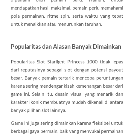
mendapatkan hasil maksimal, pemain perlu memahami
pola permainan, ritme spin, serta waktu yang tepat
untuk menaikkan atau menurunkan taruhan.
Popularitas dan Alasan Banyak Dimainkan
Popularitas Slot Starlight Princess 1000 tidak lepas
dari reputasinya sebagai slot dengan potensi payout
besar. Banyak pemain tertarik mencoba peruntungan
karena sering mendengar kisah kemenangan besar dari
game ini. Selain itu, desain visual yang menarik dan
karakter ikonik membuatnya mudah dikenali di antara
banyak pilihan slot lainnya.
Game ini juga sering dimainkan karena fleksibel untuk
berbagai gaya bermain, baik yang menyukai permainan