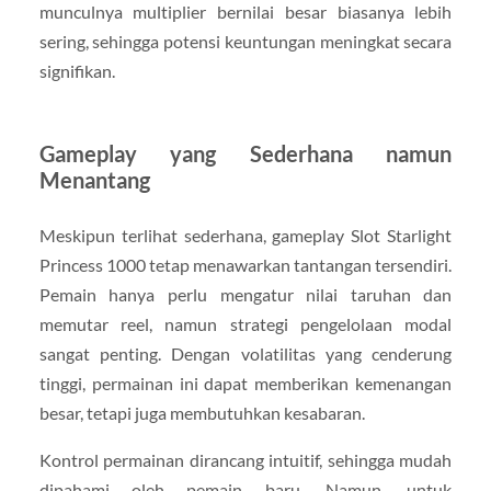
munculnya multiplier bernilai besar biasanya lebih
sering, sehingga potensi keuntungan meningkat secara
signifikan.
Gameplay yang Sederhana namun
Menantang
Meskipun terlihat sederhana, gameplay Slot Starlight
Princess 1000 tetap menawarkan tantangan tersendiri.
Pemain hanya perlu mengatur nilai taruhan dan
memutar reel, namun strategi pengelolaan modal
sangat penting. Dengan volatilitas yang cenderung
tinggi, permainan ini dapat memberikan kemenangan
besar, tetapi juga membutuhkan kesabaran.
Kontrol permainan dirancang intuitif, sehingga mudah
dipahami oleh pemain baru. Namun, untuk