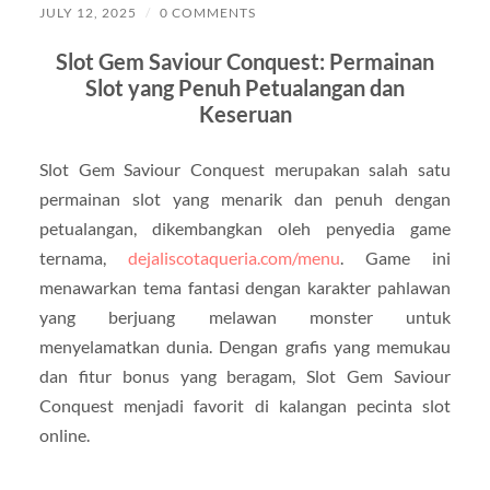
JULY 12, 2025
/
0 COMMENTS
Slot Gem Saviour Conquest: Permainan
Slot yang Penuh Petualangan dan
Keseruan
Slot Gem Saviour Conquest merupakan salah satu
permainan slot yang menarik dan penuh dengan
petualangan, dikembangkan oleh penyedia game
ternama,
dejaliscotaqueria.com/menu
. Game ini
menawarkan tema fantasi dengan karakter pahlawan
yang berjuang melawan monster untuk
menyelamatkan dunia. Dengan grafis yang memukau
dan fitur bonus yang beragam, Slot Gem Saviour
Conquest menjadi favorit di kalangan pecinta slot
online.