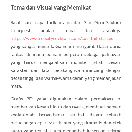
Tema dan Visual yang Memikat
Salah satu daya tarik utama dari Slot Gem Saviour
Conquest adalah tema dan visualnya
https://www.treecitycocktails.com/cocktail-classes
yang sangat menarik. Game ini mengambil latar dunia
fantasi di mana pemain berperan sebagai pahlawan
yang harus mengalahkan monster jahat. Desain
karakter dan latar belakangnya dirancang dengan
detail tinggi dan warna-warna cerah yang memanjakan
mata.
Grafis 3D yang digunakan dalam permainan ini
memberikan kesan hidup dan nyata, membuat pemain
seolah-olah benar-benar terlibat dalam sebuah
petualangan epik. Musik latar yang dramatis dan efek
suara yang realistis juga menambah keseruan selama