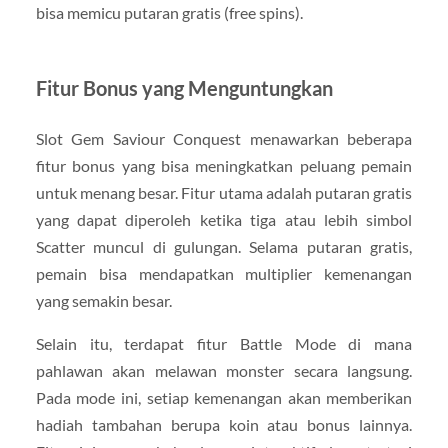
bisa memicu putaran gratis (free spins).
Fitur Bonus yang Menguntungkan
Slot Gem Saviour Conquest menawarkan beberapa
fitur bonus yang bisa meningkatkan peluang pemain
untuk menang besar. Fitur utama adalah putaran gratis
yang dapat diperoleh ketika tiga atau lebih simbol
Scatter muncul di gulungan. Selama putaran gratis,
pemain bisa mendapatkan multiplier kemenangan
yang semakin besar.
Selain itu, terdapat fitur Battle Mode di mana
pahlawan akan melawan monster secara langsung.
Pada mode ini, setiap kemenangan akan memberikan
hadiah tambahan berupa koin atau bonus lainnya.